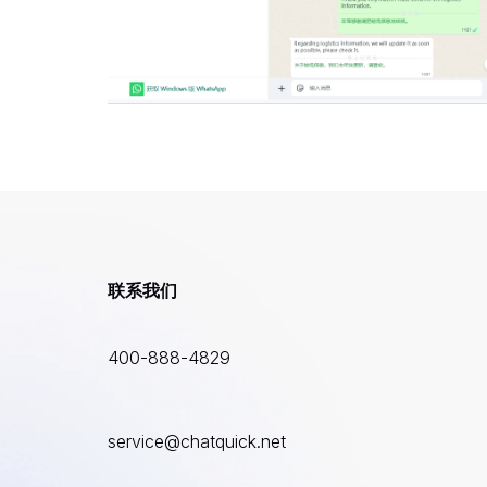
联系我们
400-888-4829
service@chatquick.net