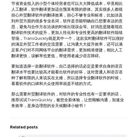
节省资金投入的小型个体经营者也可以大大降低成本，毕竟相比
人工翻译，软件翻译更加适合预算有限的群体。其实很多人都很
担心
外贸翻译软件
的翻译效果，担心不够专业和标准，比如涉及
到外贸方面的很多专业名词，软件是否能明确自己想要表达的意
思，避免与合作方在洽谈的时候出现误会等。好消息是随着现在
翻译软件技术的提升，更加人性化和专业性更高的翻译软件陆续
登场，TransQuickly就是其中一个，这款实时翻译软件可以很好
的满足外贸工作者的交流需要，让沟通大大提升效率，还可以满
足客户们对不同网络平台的翻译需求，更加精准便捷，相比人工
翻译更快，误解率也更低，帮使用者减少语言障碍。
要知道选择一款翻译软件，自己选择的话必定是要求自身的语言
翻译水平也要比较高才能看出软件的好坏，这对普通人和语言语
种了解有限的人来说实在太难，所以选择专业翻译软件的时候，
看看软件的口碑和大众使用率就是不错的方式。
那么需要外贸翻译软件的，对软件的专业性也有一定要求的话，
推荐试试
TransQuickly
，被您全新体验，让您顺畅沟通，加速业
务效率，是身边理想的全天候翻译小秘书！
Related posts