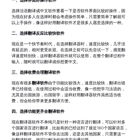
一
、选择界面好操作软件
选择法语翻译成中文软件要看一下是否软件界面比较好操作，因
为现在好多人在选择时都会考虑操作简单，只需要简单了解就可
以上手操作，像这样好用翻译软件才是很多人愿意选择的一种。
二、
选择翻译反应比较快软件
现在是一个快节奏时代，在选择翻译器时，速度比较快，几乎没
有延迟的，相对更受欢迎。在选择之前可以先尝试一下，感觉翻
译速度特别快，这样翻译器软件就可以使用，在整个翻译过程中
输入，随时就可以翻译成你想要中文。
三、
选择收费合理翻译软件
现在有很多
翻译软件
由于功能比较强大，速度比较快，翻译出错
率已经很低，在使用过程中会适当收费。像一些想学习法语的，
尤其是出国旅游，出国留学，这样好用翻译器软件虽然适当收
费，但会给你带来更多翻译方便。
四、
选择功能更齐全翻译软件
现在翻译器软件不单纯只是针对一种语言进行翻译，可以针对多
个国家语言进行翻译，比如有的已经达到了接近180个国家语言，
像这样翻译器软件不管你去法国，还是去其他国家，只需要这一
款翻译软件，就可以解决你的语言沟通问题。