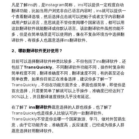
凡是了解ins的，是Instagram简称， ins可以提供一定程度自动
翻译功能，比如当用户浏览非自己语言内容时，ins就可以提供一
个查看翻译选项，然后选择点击就可以把帖子或者文字内容翻译
成用户默认语言，意思就是不管你查阅哪个国家语言，都可以用
这款翻译软件就能翻译成你默认语言。该款翻译软件虽然功能不
多，但是在简单场景是可以使用的，像在不复杂环境当中选择翻
译软件，有很多人也愿意选择ins翻译软件。
2、
哪款翻译软件更好使用？
目前可以选择翻译软件种类比较多，不但包括了ins翻译软件，还
包括了
TransQuickly
。不同翻译软件功能不同，操作时复杂和
简单程度不同，翻译准确度不同，翻译速度不同，有的甚至还会
简单收费。如果你目前正在准备选择，建议你多了解一下
TransQuickly，不但在功能方面齐全，界面也很简单，即使你是
首次选择，只需要简单了解就可以上手操作，准确度已经达到了
90%以上，并且翻译速度很快几乎没有延迟。
在了解了
ins翻译软件
愿意选择的人群也很多，也了解了
TransQuickly也是很多人比较认可的一款翻译软件。
TransQuickly不管是你去哪一个国家旅游、学习、做对外贸易生
意，由于它功能齐全，准确度高，反应速度，已经成为很多人群
愿意选择好用翻译软件。