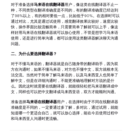
对于准备选择
马来语在线翻译器
用户，像这类在线翻译器不止一
种，不同类型在翻译准确度是不同的，有的翻译准确度已经达到
了98%以上，有的相对要低一点，比如低于90%。在选择时可以
通过对比，尤其是通过试使用，感觉翻译效果比较好，速度比较
快，操作界面比较流畅简单，只需要简单了解就可以上手，像这
样好用马来语在线翻译器就可以放心使用，不管是想学习马来语
使用，还是进行简单沟通，都可以使用这类翻译器解决聊天沟通
问题。
二、为什么要选择翻译器？
对于不懂马来语的，翻译器就是自己随身带的翻译助手，因为双
方在沟通时，如果不懂马来语，对方也不懂中文，双方就根本无
法交流。当然对于简单了解马来语的，以及马来西亚人也简单了
解中文，但是在详细沟通时，不能更准确地理解对方说的是什
么。因此这时就需要在线翻译器，就能很轻松把马来语翻译成中
文，同样也可以把中文翻译成马来西亚语，双方才能顺利沟通。
准备选择
马来语在线翻译器
用户，在选择时由于不同在线翻译器
准确度是不同的，一定要通过多了解，多对比，通过试用，就能
知道哪一个更适合自己，就可以放心选择，能在今后使用过程中
和马来西亚人沟通时更流畅。