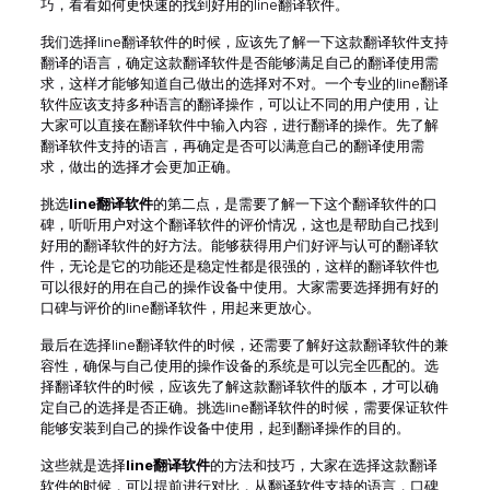
巧，看看如何更快速的找到好用的line翻译软件。
我们选择line翻译软件的时候，应该先了解一下这款翻译软件支持
翻译的语言，确定这款翻译软件是否能够满足自己的翻译使用需
求，这样才能够知道自己做出的选择对不对。一个专业的line翻译
软件应该支持多种语言的翻译操作，可以让不同的用户使用，让
大家可以直接在翻译软件中输入内容，进行翻译的操作。先了解
翻译软件支持的语言，再确定是否可以满意自己的翻译使用需
求，做出的选择才会更加正确。
挑选
line翻译软件
的第二点，是需要了解一下这个翻译软件的口
碑，听听用户对这个翻译软件的评价情况，这也是帮助自己找到
好用的翻译软件的好方法。能够获得用户们好评与认可的翻译软
件，无论是它的功能还是稳定性都是很强的，这样的翻译软件也
可以很好的用在自己的操作设备中使用。大家需要选择拥有好的
口碑与评价的line翻译软件，用起来更放心。
最后在选择line翻译软件的时候，还需要了解好这款翻译软件的兼
容性，确保与自己使用的操作设备的系统是可以完全匹配的。选
择翻译软件的时候，应该先了解这款翻译软件的版本，才可以确
定自己的选择是否正确。挑选line翻译软件的时候，需要保证软件
能够安装到自己的操作设备中使用，起到翻译操作的目的。
这些就是选择
line翻译软件
的方法和技巧，大家在选择这款翻译
软件的时候，可以提前进行对比，从翻译软件支持的语言，口碑