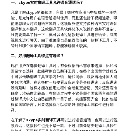
一、skype
实时翻译工具允许语音通话吗？
凡是了解skype的都知道，它属于微软在应用当中集成的一项功
能，是允许用户在语音通话时使用，而且还包括了视频通话。即
使消息聊天时跨越语言障碍，这项服务也支持多种语言实时语音
翻译和文本翻译。这款翻译工具软件总体来说操作也并不复杂，
只需要简单了解一下，就可以通过这款翻译工具进行语音，或者
视频来进行聊天。由于准确度也是值得信任的一款翻译工具，不
管针对哪个国家语言翻译，都能准确度比较高。
二、
好用翻译工具特点有哪些？
现在用户在选择翻译工具时，都会根据自己需求来选择，比如出
国留学会选择一款能帮到自己翻译工具，在整个出国留学过程当
中可以借助翻译工具来学习外语，能和同学，以及当地外国人能
更好地沟通。在选择时一般要看反应速度是否很迅速，反应迅速
没有延时，这样才能在使用过程中会感觉更舒适。另外还要看准
确度，准确度比较高，在翻译过程中不管是哪个国家语言都能通
过翻译成中文让自己能做到一目了然。功能要更齐全，比如包括
很多国家语言，只要选择就可以借助好用翻译工具软件进行翻
译。
在了解了
skype实时翻译工具
可以进行语音通话，也可以进行视
频通话，这款软件也是不错一款。不过目前像这类翻译工具软件