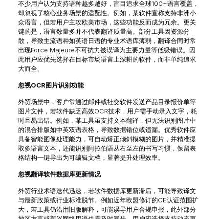
不少用户认为支持语种越多越好，盲目追求全球100+语言覆盖，
却忽视了核心业务场景的适配性。例如，某软件宣称支持非洲小
众语言，但若用户主攻欧美市场，这些功能反而成为冗余。更关
键的是，语言数量多并不代表翻译质量高。部分工具因资源分
散，导致主流语种如英语日语的专业术语库薄弱，翻译合同时常
出现Force Majeure不可抗力被误译为主要力量等低级错误。因
此用户应优先选择在目标市场语言上深耕的软件，而非单纯追求
大而全。
忽视OCR图片识别功能
外贸场景中，客户常通过邮件或社交软件发送产品目录报价单等
图片文件，若软件缺乏高效OCR技术，用户需手动录入文字，耗
时且易出错。例如，某工具虽支持文本翻译，但无法识别图片中
的混合排版如中英双语表格，导致数据错位或遗漏。优秀软件应
具备智能图像处理能力，可自动矫正倾斜模糊的图片，并精准提
取多语言文本，还能识别阿拉伯语从右至左的书写习惯，保留表
格结构一键导出为可编辑文档，显著提升处理效率。
忽视翻译软件数据库更新情况
外贸行业术语迭代迅速，若软件数据库更新滞后，可能导致译文
与最新政策或行业标准脱节。例如近年欧盟修订的CE认证范围扩
大，若工具仍沿用旧版解释，可能误导用户合规申报，此外部分
地区方言或新兴网络用语也需及时同步，用户应选择支持动态更