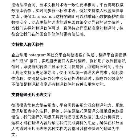
德语法律合同、技术文档对术语一致性要求极高，平台需与权威
数据库合作，实时同步行业标准术语。例如支持接入欧盟法律条
文库，确保Datenschutz这样的词汇可以精准译为数据保护而非
数据安全，动态更新的词库能避免因政策变动导致的译文偏差，
当我们选择的翻译软件可以一直保持这样高精准度的翻译时，往
往会让我们在外国合作伙伴前更有信任感。
支持接入聊天软件
企业常用Instagram等社交平台与德语客户沟通，翻译平台需提供
插件或API接口，实现聊天窗口内实时翻译。例如用户收到德语私
信时，系统自动转换并显示中文回复建议，缩短响应时间，部分
工具还支持历史记录导出，便于团队统一管理客户需求，优化协
作流程。要清楚实际办公中涉及到外语翻译时，影响办公效率的
不仅仅是翻译精准度还有翻译软件的各种实用性功能。
支持翻译图片图表文字
德语报告常包含复杂图表，平台需具备图文混合翻译能力。系统
应识别图表中的注释、标签，并按原格式保留译文排版避免数据
错位，我们选择的高级工具要能提取图表数据并生成分析摘要，
这样才能在翻译内容后帮助我们完成资料的汇总，确保在和外国
人沟通时图片图表等各种文档内容都可以精准快速的翻译为中
文。