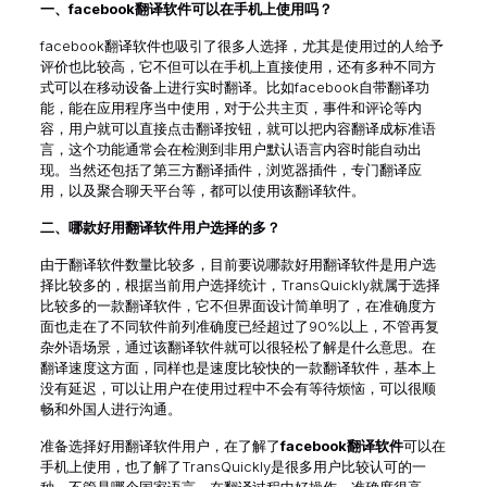
一、
facebook
翻译软件可以在手机上使用吗？
facebook翻译软件也吸引了很多人选择，尤其是使用过的人给予
评价也比较高，它不但可以在手机上直接使用，还有多种不同方
式可以在移动设备上进行实时翻译。比如facebook自带翻译功
能，能在应用程序当中使用，对于公共主页，事件和评论等内
容，用户就可以直接点击翻译按钮，就可以把内容翻译成标准语
言，这个功能通常会在检测到非用户默认语言内容时能自动出
现。当然还包括了第三方翻译插件，浏览器插件，专门翻译应
用，以及聚合聊天平台等，都可以使用该翻译软件。
二、
哪款好用翻译软件用户选择的多？
由于翻译软件数量比较多，目前要说哪款好用翻译软件是用户选
择比较多的，根据当前用户选择统计，TransQuickly就属于选择
比较多的一款翻译软件，它不但界面设计简单明了，在准确度方
面也走在了不同软件前列准确度已经超过了90%以上，不管再复
杂外语场景，通过该翻译软件就可以很轻松了解是什么意思。在
翻译速度这方面，同样也是速度比较快的一款翻译软件，基本上
没有延迟，可以让用户在使用过程中不会有等待烦恼，可以很顺
畅和外国人进行沟通。
准备选择好用翻译软件用户，在了解了
facebook翻译软件
可以在
手机上使用，也了解了TransQuickly是很多用户比较认可的一