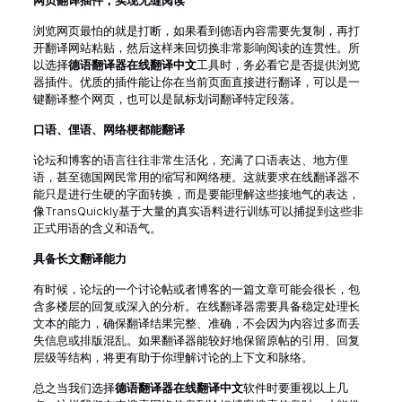
网页翻译插件，实现无缝阅读
浏览网页最怕的就是打断，如果看到德语内容需要先复制，再打
开翻译网站粘贴，然后这样来回切换非常影响阅读的连贯性。所
以选择
德语翻译器在线翻译中文
工具时，务必看它是否提供浏览
器插件。优质的插件能让你在当前页面直接进行翻译，可以是一
键翻译整个网页，也可以是鼠标划词翻译特定段落。
口语、俚语、网络梗都能翻译
论坛和博客的语言往往非常生活化，充满了口语表达、地方俚
语，甚至德国网民常用的缩写和网络梗。这就要求在线翻译器不
能只是进行生硬的字面转换，而是要能理解这些接地气的表达，
像TransQuickly基于大量的真实语料进行训练可以捕捉到这些非
正式用语的含义和语气。
具备长文翻译能力
有时候，论坛的一个讨论帖或者博客的一篇文章可能会很长，包
含多楼层的回复或深入的分析。在线翻译器需要具备稳定处理长
文本的能力，确保翻译结果完整、准确，不会因为内容过多而丢
失信息或排版混乱。如果翻译器能较好地保留原帖的引用、回复
层级等结构，将更有助于你理解讨论的上下文和脉络。
总之当我们选择
德语翻译器在线翻译中文
软件时要重视以上几