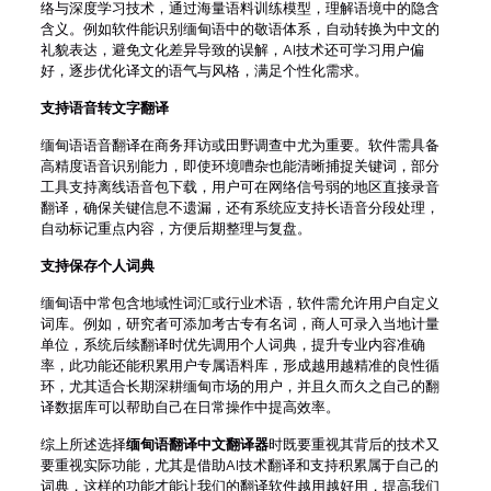
络与深度学习技术，通过海量语料训练模型，理解语境中的隐含
含义。例如软件能识别缅甸语中的敬语体系，自动转换为中文的
礼貌表达，避免文化差异导致的误解，AI技术还可学习用户偏
好，逐步优化译文的语气与风格，满足个性化需求。
支持语音转文字翻译
缅甸语语音翻译在商务拜访或田野调查中尤为重要。软件需具备
高精度语音识别能力，即使环境嘈杂也能清晰捕捉关键词，部分
工具支持离线语音包下载，用户可在网络信号弱的地区直接录音
翻译，确保关键信息不遗漏，还有系统应支持长语音分段处理，
自动标记重点内容，方便后期整理与复盘。
支持保存个人词典
缅甸语中常包含地域性词汇或行业术语，软件需允许用户自定义
词库。例如，研究者可添加考古专有名词，商人可录入当地计量
单位，系统后续翻译时优先调用个人词典，提升专业内容准确
率，此功能还能积累用户专属语料库，形成越用越精准的良性循
环，尤其适合长期深耕缅甸市场的用户，并且久而久之自己的翻
译数据库可以帮助自己在日常操作中提高效率。
综上所述选择
缅甸语翻译中文翻译器
时既要重视其背后的技术又
要重视实际功能，尤其是借助AI技术翻译和支持积累属于自己的
词典，这样的功能才能让我们的翻译软件越用越好用，提高我们